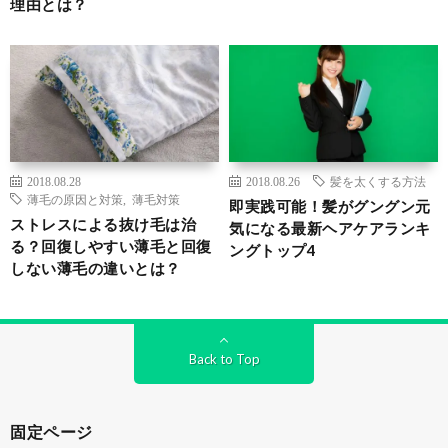
理由とは？
2018.08.28
2018.08.26
髪を太くする方法
薄毛の原因と対策
,
薄毛対策
即実践可能！髪がグングン元
ストレスによる抜け毛は治
気になる最新ヘアケアランキ
る？回復しやすい薄毛と回復
ングトップ4
しない薄毛の違いとは？
Back to Top
固定ページ