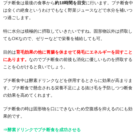
プチ断食は最後の食事から
約18時間を目安
に行います。プチ断食中
は全くの絶食というわけでもなく野菜ジュースなどで水分を補いつ
つ過ごします。
特に水分は積極的に摂取していきたいですね。固形物以外は摂取し
てもOKなので、ゼリーなどで栄養を補給しても可。
目的は
育毛効果の他に胃腸を休ませて発毛にエネルギーを回すこと
にあります。
なのでプチ断食の前後も消化に優しいものを摂取する
ことを心がけると良いでしょう。
プチ断食中は酵素ドリンクなどを併用するとさらに効果が高まりま
す。プチ断食で懸念される栄養不足による抜け毛を予防しつつ断食
の効果を高めてくれます。
プチ断食の時は固形物を口にできないため空腹感を抑えるのにも効
果的です。
⇒酵素ドリンクでプチ断食を成功させる