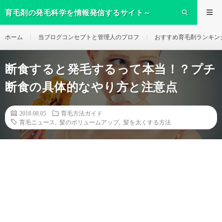
育毛剤の発毛科学を情報発信するサイト～
ikumo～
ホーム
当ブログコンセプトと管理人のプロフ
おすすめ育毛剤ランキン
断食すると発毛するって本当！？プチ
断食の具体的なやり方と注意点
2018.08.05
育毛方法ガイド
育毛ニュース
,
髪のボリュームアップ
,
髪を太くする方法