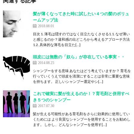
関連する記事
髪が薄くなってきた時に試したい４つの髪のボリュ
ームアップ法
2018.08.01
目次 1. 薄毛は隠すのではなく目立たなくさせる1.1. なぜ薄い
と感じるのか？違和感の出どころから考えるアプローチ方法
1.2. 具体的な薄毛を目立た[…]
頭皮には無数の「奴ら」が存在している事実・・
2014.08.25
シャンプーをする意味 あなたはどう考えていますか？ 育毛を
行っていくうえで頭皮を清潔にすることは非常に重要な意味
を持ちます。 正しいシャンプー選定やシ[…]
これで確実に髪が生えるのか！？育毛剤と併用すべ
き５つのシャンプー
2017.07.30
髪が生える可能性がある育毛剤をさらに効果的に使用してい
くためには より良質なシャンプーを使用することをお勧めし
ます。 しかし、どんなシャンプーを使用す[…]