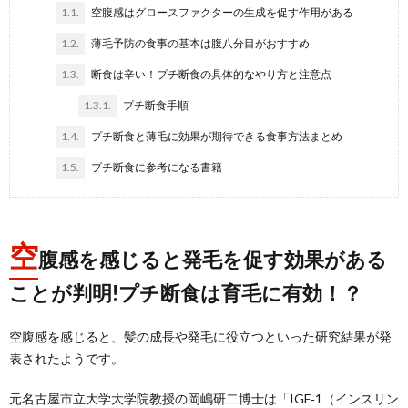
1.1.
空腹感はグロースファクターの生成を促す作用がある
1.2.
薄毛予防の食事の基本は腹八分目がおすすめ
1.3.
断食は辛い！プチ断食の具体的なやり方と注意点
1.3.1.
プチ断食手順
1.4.
プチ断食と薄毛に効果が期待できる食事方法まとめ
1.5.
プチ断食に参考になる書籍
空
腹感を感じると発毛を促す効果がある
ことが判明!プチ断食は育毛に有効！？
空腹感を感じると、髪の成長や発毛に役立つといった研究結果が発
表されたようです。
元名古屋市立大学大学院教授の岡嶋研二博士は「IGF‐1（インスリン