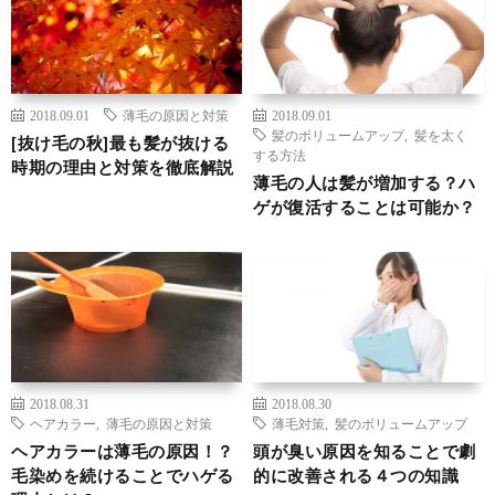
2018.09.01
薄毛の原因と対策
2018.09.01
髪のボリュームアップ
,
髪を太く
[抜け毛の秋]最も髪が抜ける
する方法
時期の理由と対策を徹底解説
薄毛の人は髪が増加する？ハ
ゲが復活することは可能か？
2018.08.31
2018.08.30
ヘアカラー
,
薄毛の原因と対策
薄毛対策
,
髪のボリュームアップ
ヘアカラーは薄毛の原因！？
頭が臭い原因を知ることで劇
毛染めを続けることでハゲる
的に改善される４つの知識