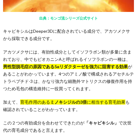
出典：モンゴ流シリーズ公式サイト
キャピキシルはDeeper3Dに配合されている成分で、アカツメクサ
から採取できる成分です。
アカツメクサには、有効性成分としてイソフラボン類が多量に含ま
れており、中でもビオカニンAと呼ばれるイソフラボンの一種は、
男性型脱毛症の原因である5αリダクターゼを強力に阻害する効果
が
あることがわかっています。4つのアミノ酸で構成されるアセチルテ
トラペプチド-3 は、かなり強力な細胞外マトリクスの修復作用を持
つため毛包の構造維持に一役買ってくれます。
加えて、
育毛作用のある
ミノキシジルの3倍
に相当する育毛効果
も
確認されていることがわかっています。
この２つの有効成分を合わせてできたのが
「キャピキシル」
で次世
代の育毛成分であると言えます。