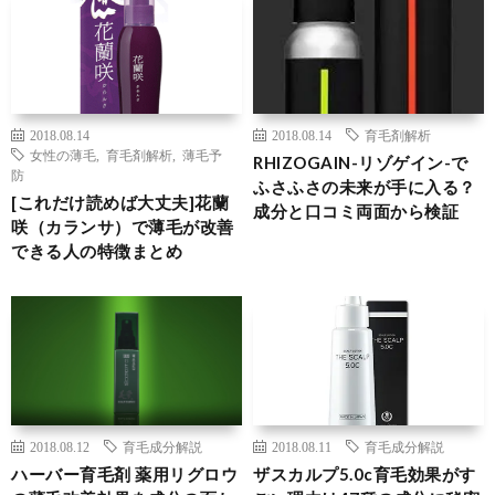
2018.08.14
2018.08.14
育毛剤解析
女性の薄毛
,
育毛剤解析
,
薄毛予
RHIZOGAIN-リゾゲイン-で
防
ふさふさの未来が手に入る？
[これだけ読めば大丈夫]花蘭
成分と口コミ両面から検証
咲（カランサ）で薄毛が改善
できる人の特徴まとめ
2018.08.12
育毛成分解説
2018.08.11
育毛成分解説
ハーバー育毛剤 薬用リグロウ
ザスカルプ5.0c育毛効果がす