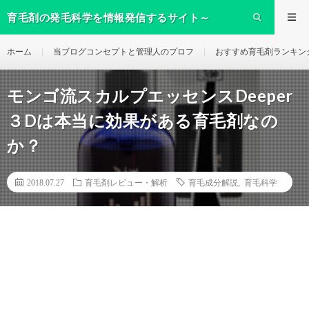
育毛剤の発毛科学を情報発信するサイト～
ikumo～
ホーム
当ブログコンセプトと管理人のプロフ
おすすめ育毛剤ランキン
モンゴ流スカルプエッセンスDeeper
３Dは本当に効果がある育毛剤なの
か？
2018.07.27
育毛剤レビュー・解析
育毛成分解説
,
育毛科学