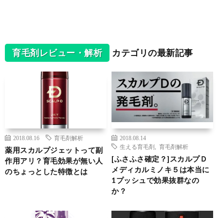
育毛剤レビュー・解析
カテゴリの最新記事
2018.08.16
育毛剤解析
2018.08.14
生える育毛剤
,
育毛剤解析
薬用スカルプジェットって副
[ふさふさ確定？]スカルプＤ
作用アリ？育毛効果が無い人
メディカルミノキ５は本当に
のちょっとした特徴とは
1プッシュで効果抜群なの
か？