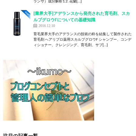
ランサ）成分解析1.2. 花蘭[…]
[業界大手]アデランスから発売された育毛剤、スカ
ルプグロウFについての基礎知識
2016.12.10
育毛業界大手のアデランスの技術の粋を結集して製作された
育毛剤 へアリプロ薬用スカルプグロウF シャンプー、コンデ
ィショナー、クレンジング、育毛剤、サプ[…]
注目の記事一覧