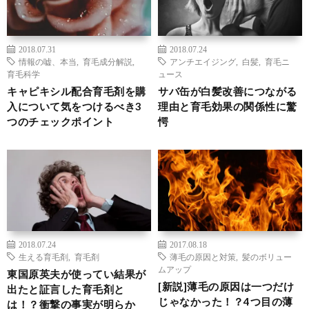
2018.07.31
2018.07.24
情報の嘘、本当
,
育毛成分解説
,
アンチエイジング
,
白髪
,
育毛ニ
育毛科学
ュース
キャピキシル配合育毛剤を購
サバ缶が白髪改善につながる
入について気をつけるべき3
理由と育毛効果の関係性に驚
つのチェックポイント
愕
2018.07.24
2017.08.18
生える育毛剤
,
育毛剤
薄毛の原因と対策
,
髪のボリュー
ムアップ
東国原英夫が使ってい結果が
[新説]薄毛の原因は一つだけ
出たと証言した育毛剤と
じゃなかった！？4つ目の薄
は！？衝撃の事実が明らか