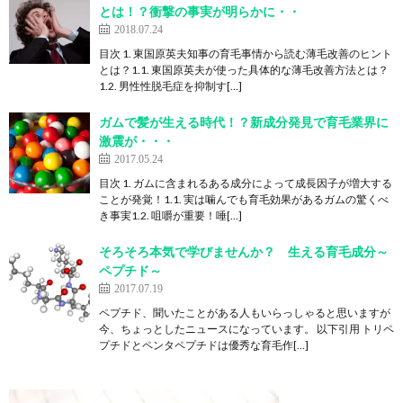
とは！？衝撃の事実が明らかに・・
2018.07.24
目次 1. 東国原英夫知事の育毛事情から読む薄毛改善のヒント
とは？1.1. 東国原英夫が使った具体的な薄毛改善方法とは？
1.2. 男性性脱毛症を抑制す[…]
ガムで髪が生える時代！？新成分発見で育毛業界に
激震が・・・
2017.05.24
目次 1. ガムに含まれるある成分によって成長因子が増大する
ことが発覚！1.1. 実は噛んでも育毛効果があるガムの驚くべ
き事実1.2. 咀嚼が重要！唾[…]
そろそろ本気で学びませんか？ 生える育毛成分～
ペプチド～
2017.07.19
ペプチド、聞いたことがある人もいらっしゃると思いますが
今、ちょっとしたニュースになっています。 以下引用 トリペ
プチドとペンタペプチドは優秀な育毛作[…]