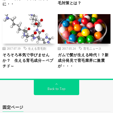
毛対策とは？
に・・
2017.07.19
生える育毛剤
2017.05.24
育毛ニュース
そろそろ本気で学びません
ガムで髪が生える時代！？新
か？ 生える育毛成分～ペプ
成分発見で育毛業界に激震
チド～
が・・・
Back to Top
固定ページ