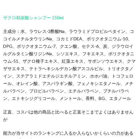
ザクロ精炭酸シャンプー 150ml
主成分：水、ラウレス-3酢酸Na、ラウラミドプロピルベタイン、コ
コイルメチルタウリンNa、コカミドDEA、ボリクオタニウム-10、
DPG、ポリクオタニウム-7、クエン酸、セテス-6、炭、ジラウロイ
ルグルタミン酸リジンNa、シソエキス、フキエキス、ポリクオタニ
ウム-51、ザクロ種子エキス、紅藻エキス、サボンソウエキス、クマ
ザサエキス、テトラへキシルデカン酸アスコルピル、トリオクタノ
イン、ステアラミドエチルジエチルアミン、ホホバ油、トコフェロ
ール、オレイン酸、アスパラギン酸、フェノキシエタノール、メチ
ルパラベン、プロピルパラベン、エチルパラベン、ブチルパラベ
ン、エトキシジグリコール、メントール、香料、BG、エタノール
正直、コスパは他の商品と比べると正直そこまでよくはありません
が
能力が当サイトのランキングに入るか入らないかくらいの力がある