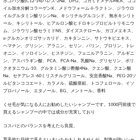
ホコハク酸(C12-14)パレス-2Na、DPG、コカミドメチルMEA、ココ
イル加水分解コラーゲンK、メドウフォーム-δ-ラクトン、ジラウロ
イルグルタミン酸リシンNa、キシリチルグルコシド、無水キシリト
ール、キシリトール、ヒアルロン酸ヒドロキシプロピルトリモニウ
ム、ジラウリン酸セラミドNS、ダイズステロール、ガゴメエキス、
α-グルカンオリゴサッカリド、カキタンニン、サトウキビエキス、
ヘマチン、グリシン、アラニン、セリン、バリン、プロリン、トレ
オニン、イソロイシン、ヒスチジン、フェニルアラニン、アルギニ
ン、アスパラギン酸、PCA、PCA-Na、乳酸Na、グリセリン、ポリ
クオタニウム-10、グルタミン酸ジ酢酸4Na、クエン酸、クエン酸
Na、セテアレス-60ミリスチルグリコール、安息香酸Na、PEG-20ソ
ルビタンココエート、カラメル、硫酸亜鉛、トコフェロール、イソ
プロパノール、エタノール、BG、メントール、香料
くせ毛が気になる人にお勧めしたいシャンプーです。1000円前後で
買えるシャンプーの中では成分が充実しており
コスパとのバランスを考えたら良質。
育毛的な目線で見るといまいちかもしれませんが、刺激が強いシャ