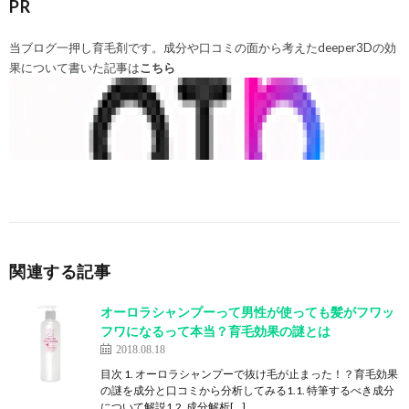
PR
当ブログ一押し育毛剤です。成分や口コミの面から考えたdeeper3Dの効
果について書いた記事は
こちら
関連する記事
オーロラシャンプーって男性が使っても髪がフワッ
フワになるって本当？育毛効果の謎とは
2018.08.18
目次 1. オーロラシャンプーで抜け毛が止まった！？育毛効果
の謎を成分と口コミから分析してみる1.1. 特筆するべき成分
について解説1.2. 成分解析[…]