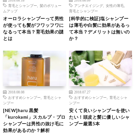
2018.08.18
2018.08.09
育毛とシャンプー
,
髪のボリュー
アンチエイジング
,
女性の薄毛
,
ムアップ
育毛とシャンプー
オーロラシャンプーって男性
[科学的に検証]塩シャンプー
が使っても髪がフワッフワに
は薄毛や白髪に効果があるっ
なるって本当？育毛効果の謎
て本当？デメリットは無いの
とは
か？
2018.08.08
2018.07.27
おすすめシャンプー
,
育毛とシャ
おすすめシャンプー
,
育毛とシャ
ンプー
ンプー
[NEW]haru 黒髪
安くて良いシャンプーを使い
「kurokami」スカルプ・プロ
たい！頭皮と髪に優しいシャ
シャンプーは男性の抜け毛に
ンプー厳選5本
効果があるのか？解析