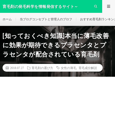
育毛剤の発毛科学を情報発信するサイト～
ikumo～
ホーム
当ブログコンセプトと管理人のプロフ
おすすめ育毛剤ランキン
[知っておくべき知識]本当に薄毛改善
に効果が期待できるプラセンタとプ
ラセンタが配合されている育毛剤
2018.07.27
育毛剤の選び方
女性の薄毛
,
育毛成分解説