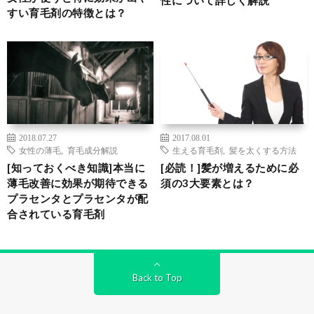
性について詳しく解説
すい育毛剤の特徴とは？
2018.07.27
2017.08.01
女性の薄毛
,
育毛成分解説
生える育毛剤
,
髪を太くする方法
[知っておくべき知識]本当に
[必読！]髪が増えるために必
薄毛改善に効果が期待できる
須の3大要素とは？
プラセンタとプラセンタが配
合されている育毛剤
Back to Top