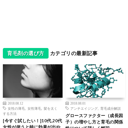
育毛剤の選び方
カテゴリの最新記事
2018.08.12
2018.08.01
女性の薄毛
,
女性薄毛
,
髪を太く
アンチエイジング
,
育毛成分解説
する方法
グロースファクター（成長因
[今すぐ試したい！]10代,20代
子）の増やし方と育毛の関係
女性が使うと特に効果が出や