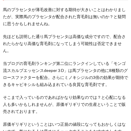
馬のプラセンタが薄毛改善に対する期待が大きいことはわかりまし
たが、実際馬のプラセンタが配合された育毛剤は無いのか？と疑問
に思うかもしれませんね。
先ほども説明した通り馬プラセンタは高価な成分ですので、配合さ
れたらかなり高価な育毛剤になってしまう可能性は否定できませ
ん。
当ブログの育毛剤ランキング第二位にランクインしている「モンゴ
流スカルプエッセンスdeeper３D」は馬プラセンタの他に8種類のグ
ロースファクターを配合。さらにミノキシジルの3倍の効果が期待で
きるキャピキシルも組み込まれている良質な育毛剤です。
そこまで入っているのであればかなり効果なのでは？と心配になる
人も多いかもしれませんが、原価ギリギリでの生産ということで販
売されております。
原価ギリギリということはいつ正規の値段になってもおかしくはな